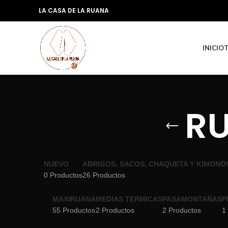
LA CASA DE LA RUANA
INICIO
RU
NUEVO
ABRIGOS, SACOS, CHAQUETA Y KIMONO
0 Productos
26 Productos
MAXIRUANA
MEDIAS TERMICAS
PASAMONTAÑAS
P
55 Productos
2 Productos
2 Productos
1