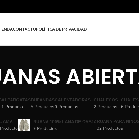
TIENDA
CONTACTO
POLÍTICA DE PRIVACIDAD
ANAS ABIER
S
ALPARGATAS
BUFANDAS
CALENTADORAS
CHALECOS
CHALES
1 Producto
5 Productos
0 Productos
2 Productos
6 Produc
IJAMA
RUANA PARA NIÑO
RUANA 100% LANA DE OVEJA
 Producto
32 Productos
9 Productos