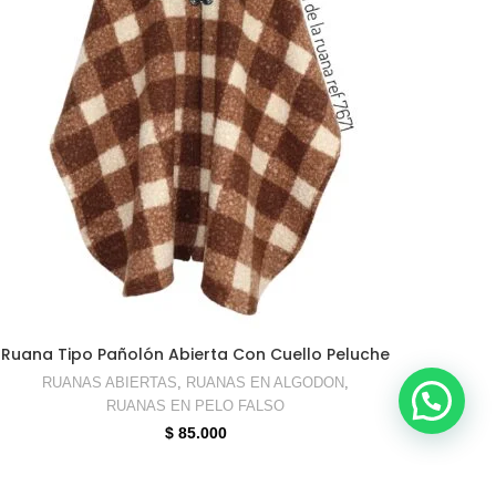
SELECCIONAR OPCIONES
Ruana Tipo Pañolón Abierta Con Cuello Peluche
RUANAS ABIERTAS
,
RUANAS EN ALGODON
,
RUANAS EN PELO FALSO
$
85.000