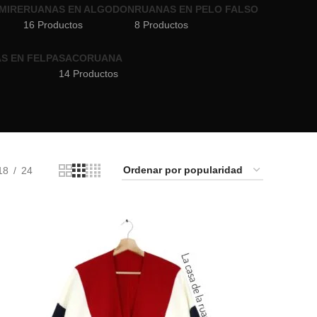
MIRE
RUANAS EN ALGODON
RUANAS EN PELO FALSO
16 Productos
8 Productos
S EN FELPA
SACORUANA
14 Productos
18
24