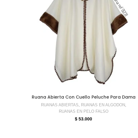
SELECCIONAR OPCIONES
Ruana Abierta Con Cuello Peluche Para Dama
RUANAS ABIERTAS
,
RUANAS EN ALGODON
,
RUANAS EN PELO FALSO
$
53.000