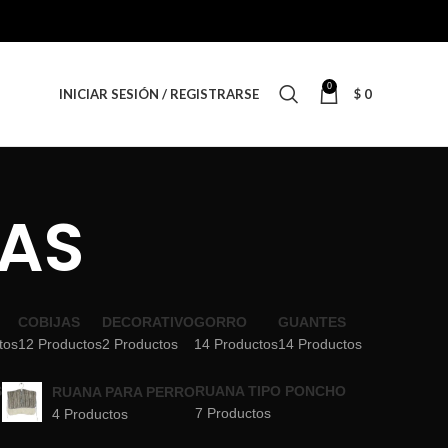
0
INICIAR SESIÓN / REGISTRARSE
$
0
TAS
COBIJAS
DECORATIVO
GORRO
GUANTES
tos
12 Productos
2 Productos
14 Productos
14 Productos
S
RUANA TIPO PONCHO
RUANA PARA PERRO
7 Productos
4 Productos