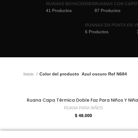
RUANAS BOYACENSES
RUANAS CON CAPO
41 Productos
87 Productos
RUANAS EN PUNTA EN V
6 Productos
Inicio
Color del producto
Azul oscuro Ref N684
SELECCIONAR OPCIONES
Ruana Capa Térmica Doble Faz Para Niños Y Niña
RUANA PARA NIÑOS
$
48.000