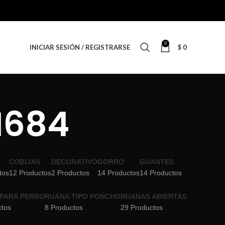
0
INICIAR SESIÓN / REGISTRARSE
$
0
N684
COBIJAS
DECORATIVO
GORRO
GUANTES
tos
12 Productos
2 Productos
14 Productos
14 Productos
PARA PERRO
RUANA TIPO PONCHO
RUANAS ABIERTAS
ctos
8 Productos
29 Productos