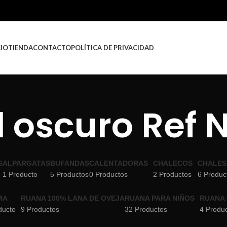
CIO
TIENDA
CONTACTO
POLÍTICA DE PRIVACIDAD
l oscuro Ref 
S
ALPARGATAS
BUFANDAS
CALENTADORAS
CHALECOS
CHALES
1 Producto
5 Productos
0 Productos
2 Productos
6 Produc
MA
RUANA 100% LANA DE OVEJA
RUANA PARA NIÑOS
RUANA 
ducto
9 Productos
32 Productos
4 Produ