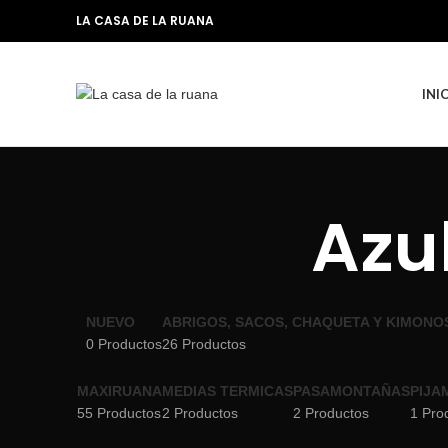
LA CASA DE LA RUANA
INI
Azu
NUEVO
ABRIGOS, SACOS, CHAQUETA Y KIMONO
0 Productos
26 Productos
MAXIRUANA
MEDIAS TERMICAS
PASAMONTAÑAS
PIJA
55 Productos
2 Productos
2 Productos
1 Pro