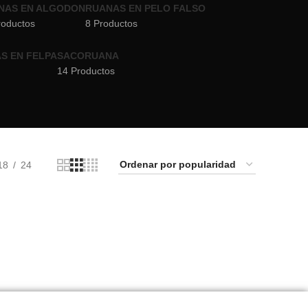
NAS EN ALGODON
RUANAS EN PELO FALSO
roductos
8 Productos
S EN FELPA
SACORUANA
14 Productos
18
24