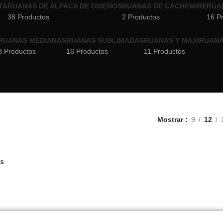
TA
RUANAS DE ALPACA DE DISEÑOS
RUANAS DE CACHEMIRE
RUA
38 Productos
2 Productos
16 P
RUANAS MEDIANAS
RUANAS SUBLIMADAS
RUANAS Y MAXIRUANA
3 Productos
16 Productos
11 Productos
Mostrar
9
12
s