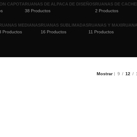
ON CAPOTA
RUANAS DE ALPACA DE DISEÑOS
RUANAS DE CACHE
os
38 Productos
2 Productos
RUANAS MEDIANAS
RUANAS SUBLIMADAS
RUANAS Y MAXIRUANA
3 Productos
16 Productos
11 Productos
Mostrar
9
12