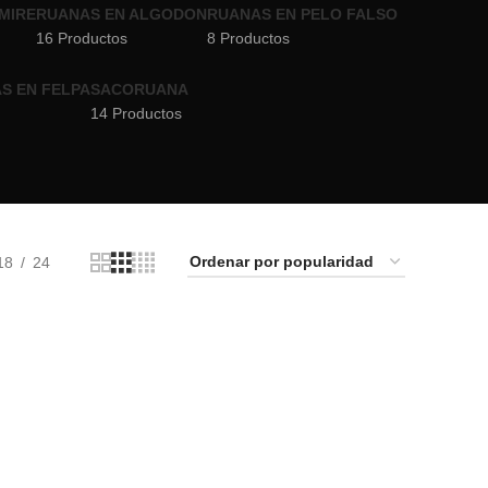
MIRE
RUANAS EN ALGODON
RUANAS EN PELO FALSO
16 Productos
8 Productos
S EN FELPA
SACORUANA
14 Productos
18
24