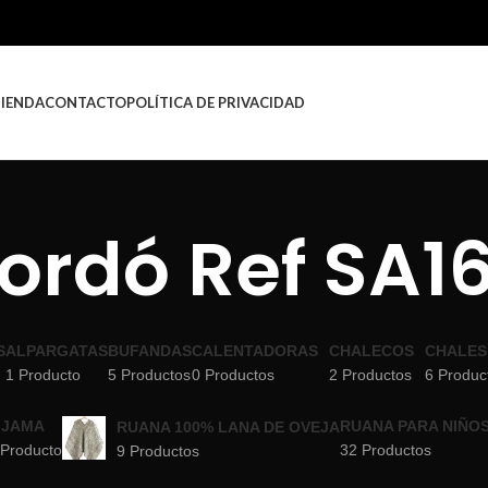
TIENDA
CONTACTO
POLÍTICA DE PRIVACIDAD
ordó Ref SA1
S
ALPARGATAS
BUFANDAS
CALENTADORAS
CHALECOS
CHALES
1 Producto
5 Productos
0 Productos
2 Productos
6 Produc
IJAMA
RUANA PARA NIÑO
RUANA 100% LANA DE OVEJA
 Producto
32 Productos
9 Productos