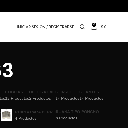
0
INICIAR SESIÓN / REGISTRARSE
$
0
63
COBIJAS
DECORATIVO
GORRO
GUANTES
tos
12 Productos
2 Productos
14 Productos
14 Productos
S
RUANA TIPO PONCHO
RUANA PARA PERRO
8 Productos
4 Productos