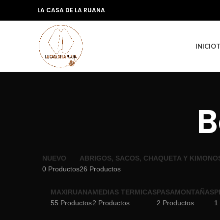
LA CASA DE LA RUANA
INICIO
B
NUEVO
ABRIGOS, SACOS, CHAQUETA Y KIMONO
0 Productos
26 Productos
MAXIRUANA
MEDIAS TERMICAS
PASAMONTAÑAS
P
55 Productos
2 Productos
2 Productos
1