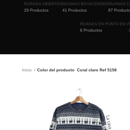
RUANAS ABIERTAS
RUANAS BOYACENSES
RUANAS C
29 Productos
41 Productos
87 Product
RUANAS EN PUNTA EN V
6 Productos
Inicio
Color del producto
Coral claro Ref 5158