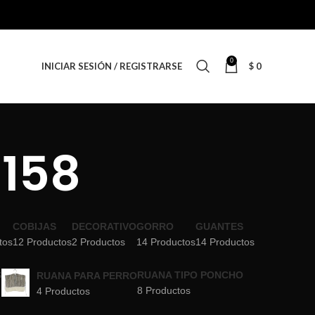
0
INICIAR SESIÓN / REGISTRARSE
$
0
5158
COBIJAS
DECORATIVO
GORRO
GUANTES
tos
12 Productos
2 Productos
14 Productos
14 Productos
S
RUANA TIPO PONCHO
RUANA PARA PERRO
8 Productos
4 Productos