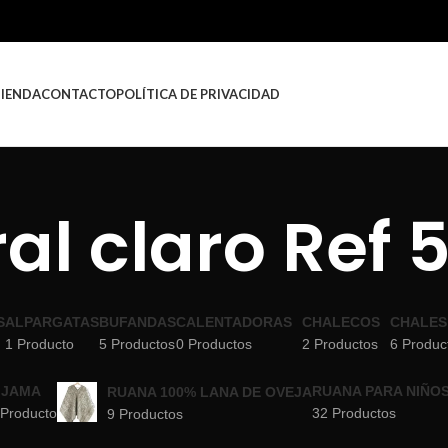
TIENDA
CONTACTO
POLÍTICA DE PRIVACIDAD
al claro Ref 
S
ALPARGATAS
BUFANDAS
CALENTADORAS
CHALECOS
CHALES
1 Producto
5 Productos
0 Productos
2 Productos
6 Produc
IJAMA
RUANA PARA NIÑO
RUANA 100% LANA DE OVEJA
 Producto
32 Productos
9 Productos