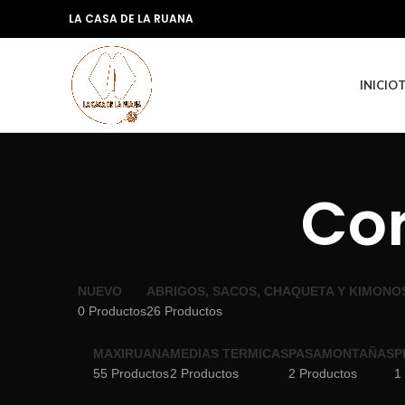
LA CASA DE LA RUANA
INICIO
Cor
NUEVO
ABRIGOS, SACOS, CHAQUETA Y KIMONO
0 Productos
26 Productos
MAXIRUANA
MEDIAS TERMICAS
PASAMONTAÑAS
P
55 Productos
2 Productos
2 Productos
1