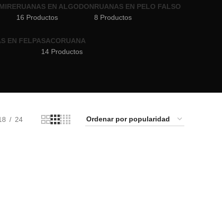
MIRE
RUANAS EN ALGODON
RUANAS EN PELO FALSO
16 Productos
8 Productos
S EN FELPA
SACORUANA
14 Productos
18
24