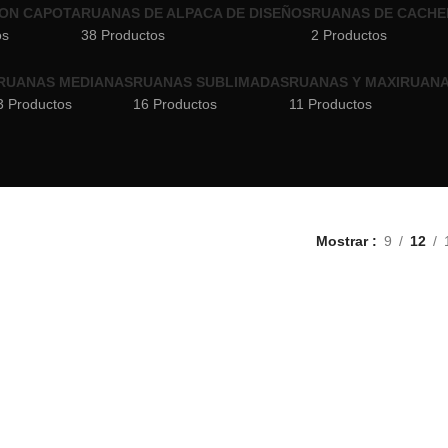
ON CAPOTA
RUANAS DE ALPACA DE DISEÑOS
RUANAS DE CACHE
os
38 Productos
2 Productos
RUANAS MEDIANAS
RUANAS SUBLIMADAS
RUANAS Y MAXIRUANA
3 Productos
16 Productos
11 Productos
Mostrar
9
12