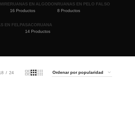
MIRE
RUANAS EN ALGODON
RUANAS EN PELO FALSO
16 Productos
8 Productos
S EN FELPA
SACORUANA
14 Productos
18
24