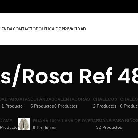
TIENDA
CONTACTO
POLÍTICA DE PRIVACIDAD
is/Rosa Ref 4
S
ALPARGATAS
BUFANDAS
CALENTADORAS
CHALECOS
CHALES
1 Producto
5 Productos
0 Productos
2 Productos
6 Produc
IJAMA
RUANA PARA NIÑO
RUANA 100% LANA DE OVEJA
 Producto
32 Productos
9 Productos