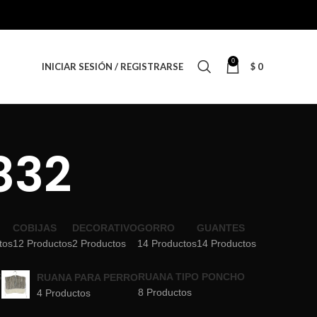
0
INICIAR SESIÓN / REGISTRARSE
$
0
832
COBIJAS
DECORATIVO
GORRO
GUANTES
tos
12 Productos
2 Productos
14 Productos
14 Productos
S
RUANA TIPO PONCHO
RUANA PARA PERRO
8 Productos
4 Productos