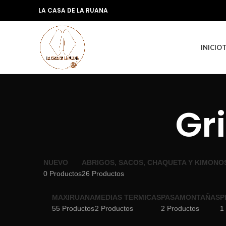
LA CASA DE LA RUANA
INICIO
Gr
NUEVO
ABRIGOS, SACOS, CHAQUETA Y KIMONO
0 Productos
26 Productos
MAXIRUANA
MEDIAS TERMICAS
PASAMONTAÑAS
P
55 Productos
2 Productos
2 Productos
1