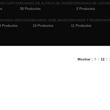
ON CAPOTA
RUANAS DE ALPACA DE DISEÑOS
RUANAS DE CACHE
os
38 Productos
2 Productos
RUANAS MEDIANAS
RUANAS SUBLIMADAS
RUANAS Y MAXIRUANA
3 Productos
16 Productos
11 Productos
Mostrar
9
12