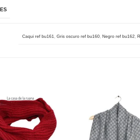
NES
Caqui ref bu161
,
Gris oscuro ref bu160
,
Negro ref bu162
,
R