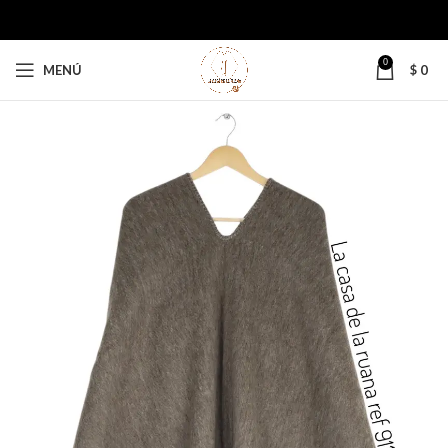
0
MENÚ
$
0