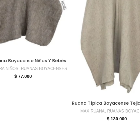
ELECCIONAR OPCIONES
ana Boyacense Niños Y Bebés
RA NIÑOS
,
RUANAS BOYACENSES
$
77.000
SELECCIONAR OPCION
Ruana Típica Boyacense Teji
MAXIRUANA
,
RUANAS BOYAC
$
130.000