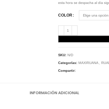
esta hora se despacha al día sig
COLOR
SKU:
N/D
Categorías:
MAXIRUANA
,
RUA
Compartir:
INFORMACIÓN ADICIONAL