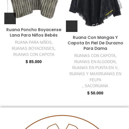
Ruana Poncho Boyacense
Lana Para Niños Bebés
Ruana Con Mangas Y
Capota En Piel De Durazno
RUANA PARA NIÑOS
,
Para Dama
RUANAS BOYACENSES
,
RUANAS CON CAPOTA
RUANAS CON CAPOTA
,
$
85.000
RUANAS EN ALGODON
,
RUANAS EN PUNTA EN V
,
RUANAS Y MAXIRUANAS EN
FELPA
,
SACORUANA
$
50.000