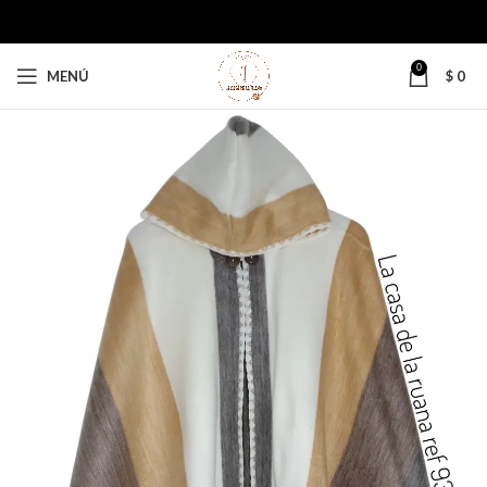
0
MENÚ
$
0