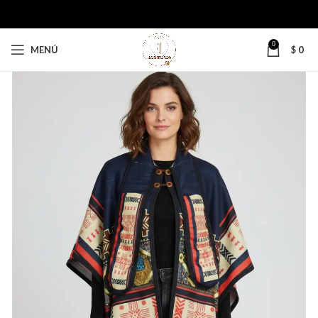
0
MENÚ
$
0