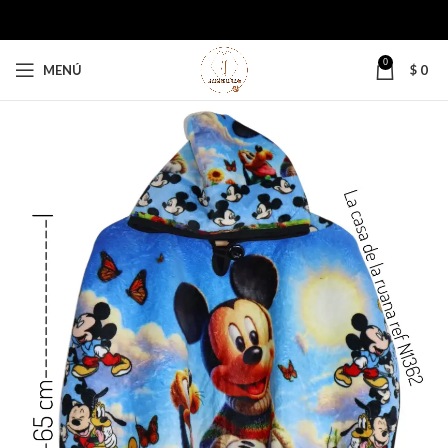
0
MENÚ
$
0