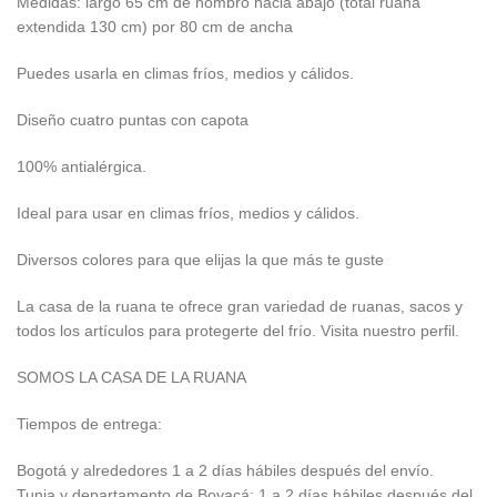
Medidas: largo 65 cm de hombro hacia abajo (total ruana
extendida 130 cm) por 80 cm de ancha
Puedes usarla en climas fríos, medios y cálidos.
Diseño cuatro puntas con capota
100% antialérgica.
Ideal para usar en climas fríos, medios y cálidos.
Diversos colores para que elijas la que más te guste
La casa de la ruana te ofrece gran variedad de ruanas, sacos y
todos los artículos para protegerte del frío. Visita nuestro perfil.
SOMOS LA CASA DE LA RUANA
Tiempos de entrega:
Bogotá y alrededores 1 a 2 días hábiles después del envío.
Tunja y departamento de Boyacá: 1 a 2 días hábiles después del