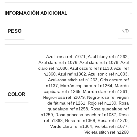
INFORMACIÓN ADICIONAL
PESO
N/D
Azul -rosa ref n1071
,
Azul bluey ref n1262
,
Azul claro ref n1076
,
Azul claro ref n1078
,
Azul
claro ref n1080
,
Azul oscuro ref n1138
,
Azul ref
n1360
,
Azul ref n1362
,
Azul sonic ref n1033
,
Azul-rosa stitch ref n1263
,
Gris oscuro ref
n1137
,
Marrón capibara ref n1264
,
Marrón
capibara ref n1265
,
Marrón claro ref n1361
,
COLOR
Negro-rosa ref n1079
,
Negro-rosa ref virgen
de fátima ref n1261
,
Rojo ref n1139
,
Rosa
guadalupe ref n1258
,
Rosa guadalupe ref
n1259
,
Rosa princesa peach ref n1037
,
Rosa
ref n1363
,
Rosa ref n1369
,
Rosa ref n1370
,
Verde claro ref n1364
,
Violeta ref n1077
,
Violeta stitch ref n1260