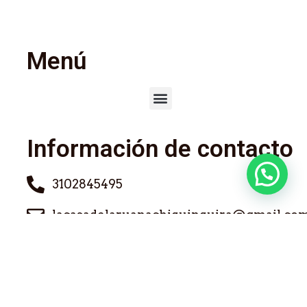
Menú
Información de contacto
3102845495
lacasadelaruanachiquinquira@gmail.co
CHIQUINQUIRÁ-BOYACÁ /
COLOMBIA