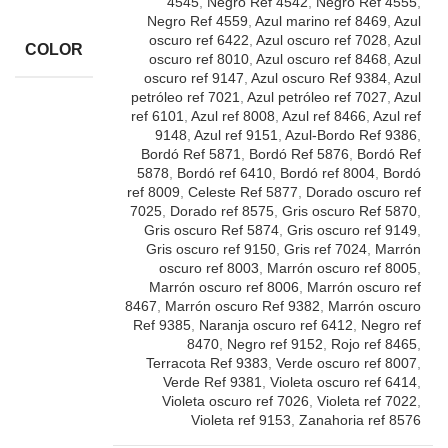
4545
,
Negro Ref 4542
,
Negro Ref 4555
,
Negro Ref 4559
,
Azul marino ref 8469
,
Azul
oscuro ref 6422
,
Azul oscuro ref 7028
,
Azul
COLOR
oscuro ref 8010
,
Azul oscuro ref 8468
,
Azul
oscuro ref 9147
,
Azul oscuro Ref 9384
,
Azul
petróleo ref 7021
,
Azul petróleo ref 7027
,
Azul
ref 6101
,
Azul ref 8008
,
Azul ref 8466
,
Azul ref
9148
,
Azul ref 9151
,
Azul-Bordo Ref 9386
,
Bordó Ref 5871
,
Bordó Ref 5876
,
Bordó Ref
5878
,
Bordó ref 6410
,
Bordó ref 8004
,
Bordó
ref 8009
,
Celeste Ref 5877
,
Dorado oscuro ref
7025
,
Dorado ref 8575
,
Gris oscuro Ref 5870
,
Gris oscuro Ref 5874
,
Gris oscuro ref 9149
,
Gris oscuro ref 9150
,
Gris ref 7024
,
Marrón
oscuro ref 8003
,
Marrón oscuro ref 8005
,
Marrón oscuro ref 8006
,
Marrón oscuro ref
8467
,
Marrón oscuro Ref 9382
,
Marrón oscuro
Ref 9385
,
Naranja oscuro ref 6412
,
Negro ref
8470
,
Negro ref 9152
,
Rojo ref 8465
,
Terracota Ref 9383
,
Verde oscuro ref 8007
,
Verde Ref 9381
,
Violeta oscuro ref 6414
,
Violeta oscuro ref 7026
,
Violeta ref 7022
,
Violeta ref 9153
,
Zanahoria ref 8576