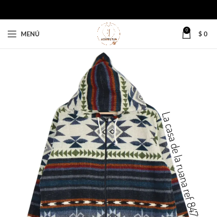
0
MENÚ
$
0