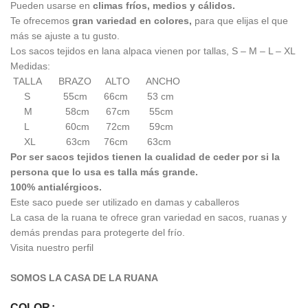
Pueden usarse en
climas fríos, medios y cálidos.
Te ofrecemos
gran variedad en colores,
para que elijas el que
más se ajuste a tu gusto.
Los sacos tejidos en lana alpaca vienen por tallas, S – M – L – XL
Medidas:
TALLA BRAZO ALTO ANCHO
S 55cm 66cm 53 cm
M 58cm 67cm 55cm
L 60cm 72cm 59cm
XL 63cm 76cm 63cm
Por ser sacos tejidos tienen la cualidad de ceder por si la
persona que lo usa es talla más grande.
100% antialérgicos.
Este saco puede ser utilizado en damas y caballeros
La casa de la ruana te ofrece gran variedad en sacos, ruanas y
demás prendas para protegerte del frío.
Visita nuestro perfil
SOMOS LA CASA DE LA RUANA
COLOR