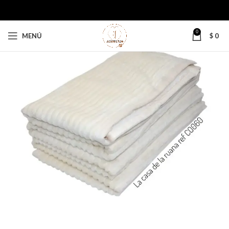
0
MENÚ
$
0