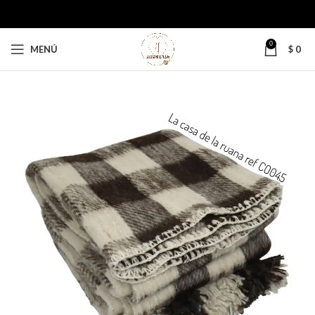
0
MENÚ
$
0