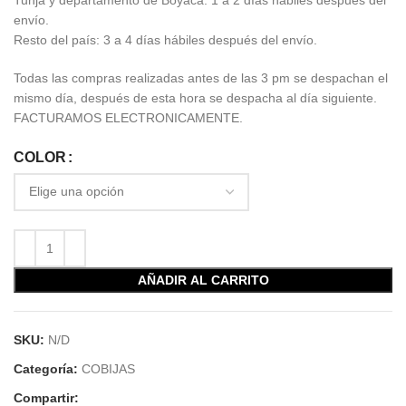
envío.
Resto del país: 3 a 4 días hábiles después del envío.
Todas las compras realizadas antes de las 3 pm se despachan el
mismo día, después de esta hora se despacha al día siguiente.
FACTURAMOS ELECTRONICAMENTE.
COLOR
AÑADIR AL CARRITO
SKU:
N/D
Categoría:
COBIJAS
Compartir: