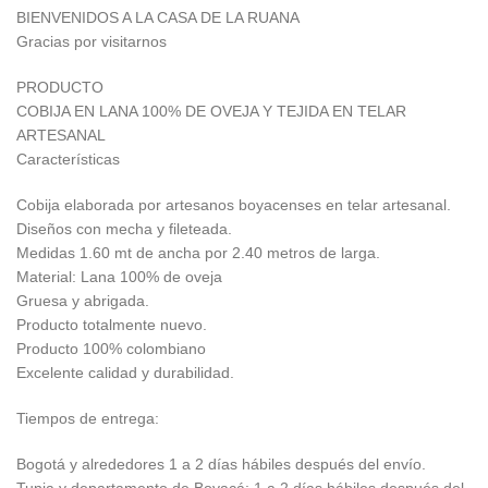
BIENVENIDOS A LA CASA DE LA RUANA
Gracias por visitarnos
PRODUCTO
COBIJA EN LANA 100% DE OVEJA Y TEJIDA EN TELAR
ARTESANAL
Características
Cobija elaborada por artesanos boyacenses en telar artesanal.
Diseños con mecha y fileteada.
Medidas 1.60 mt de ancha por 2.40 metros de larga.
Material: Lana 100% de oveja
Gruesa y abrigada.
Producto totalmente nuevo.
Producto 100% colombiano
Excelente calidad y durabilidad.
Tiempos de entrega:
Bogotá y alrededores 1 a 2 días hábiles después del envío.
Tunja y departamento de Boyacá: 1 a 2 días hábiles después del