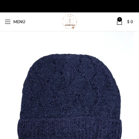
0
MENÚ
$
0