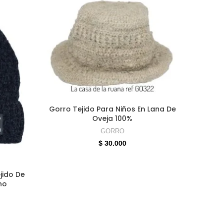
SELECCIONAR OPCIONES
Gorro Tejido Para Niños En Lana De
Oveja 100%
GORRO
$
30.000
Gorro U
ES
jido De
no