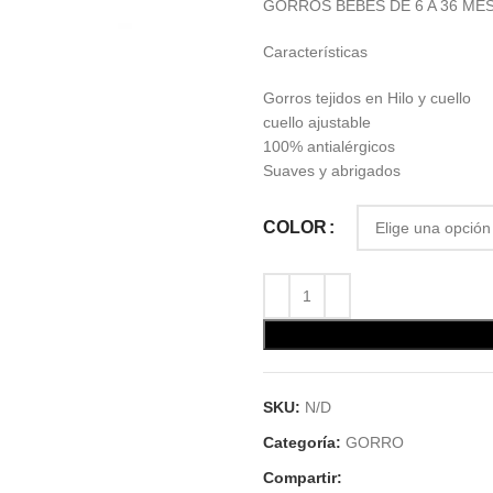
GORROS BEBES DE 6 A 36 ME
Características
Gorros tejidos en Hilo y cuello
cuello ajustable
100% antialérgicos
Suaves y abrigados
COLOR
SKU:
N/D
Categoría:
GORRO
Compartir: