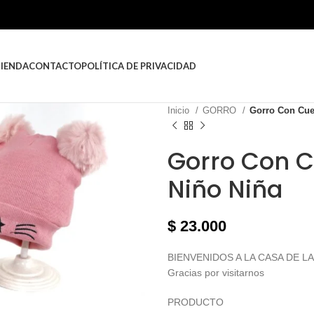
TIENDA
CONTACTO
POLÍTICA DE PRIVACIDAD
Inicio
GORRO
Gorro Con Cue
Gorro Con C
Niño Niña
$
23.000
BIENVENIDOS A LA CASA DE L
Gracias por visitarnos
PRODUCTO