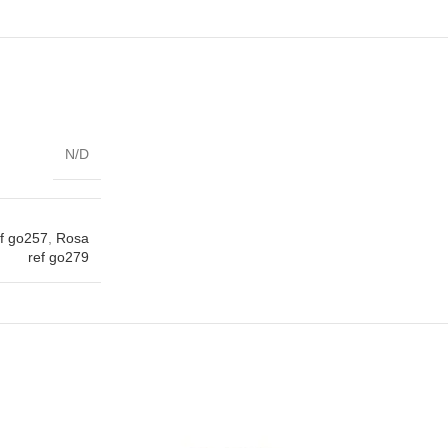
N/D
f go257
,
Rosa
ref go279