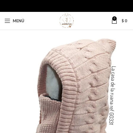
0
MENÚ
$
0