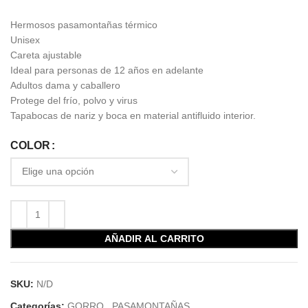
Hermosos pasamontañas térmico
Unisex
Careta ajustable
Ideal para personas de 12 años en adelante
Adultos dama y caballero
Protege del frío, polvo y virus
Tapabocas de nariz y boca en material antifluido interior.
COLOR
AÑADIR AL CARRITO
SKU:
N/D
Categorías:
GORRO
,
PASAMONTAÑAS