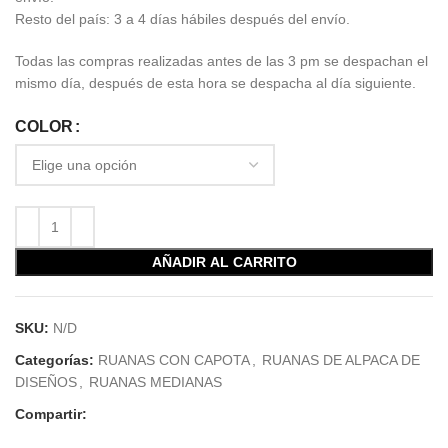
Resto del país: 3 a 4 días hábiles después del envío.
Todas las compras realizadas antes de las 3 pm se despachan el
mismo día, después de esta hora se despacha al día siguiente.
COLOR
AÑADIR AL CARRITO
SKU:
N/D
Categorías:
RUANAS CON CAPOTA
,
RUANAS DE ALPACA DE
DISEÑOS
,
RUANAS MEDIANAS
Compartir: