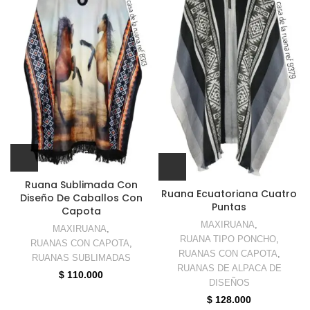
Ruana Sublimada Con
Ruana Ecuatoriana Cuatro
Diseño De Caballos Con
Puntas
Capota
MAXIRUANA
,
MAXIRUANA
,
RUANA TIPO PONCHO
,
RUANAS CON CAPOTA
,
RUANAS CON CAPOTA
,
RUANAS SUBLIMADAS
RUANAS DE ALPACA DE
$
110.000
DISEÑOS
$
128.000