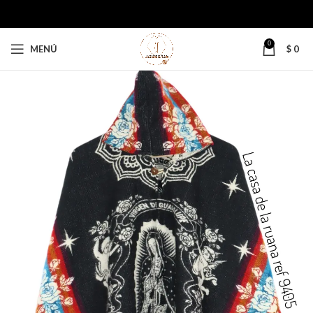
0
MENÚ
$
0