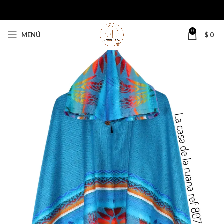
0
MENÚ
$
0