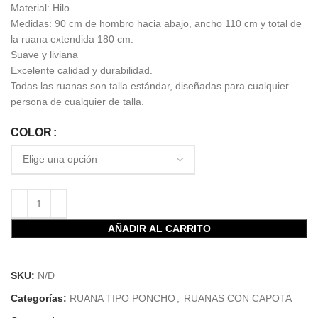
Material: Hilo
Medidas: 90 cm de hombro hacia abajo, ancho 110 cm y total de
la ruana extendida 180 cm.
Suave y liviana
Excelente calidad y durabilidad.
Todas las ruanas son talla estándar, diseñadas para cualquier
persona de cualquier de talla.
COLOR
AÑADIR AL CARRITO
SKU:
N/D
Categorías:
RUANA TIPO PONCHO
,
RUANAS CON CAPOTA