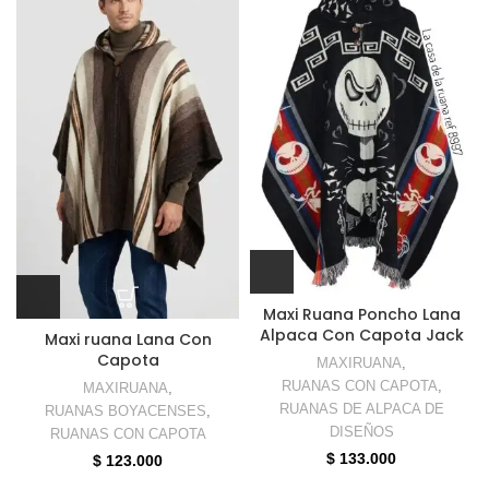
Maxi Ruana Poncho Lana
Alpaca Con Capota Jack
Maxi ruana Lana Con
Capota
MAXIRUANA
,
RUANAS CON CAPOTA
,
MAXIRUANA
,
RUANAS DE ALPACA DE
RUANAS BOYACENSES
,
DISEÑOS
RUANAS CON CAPOTA
$
133.000
$
123.000